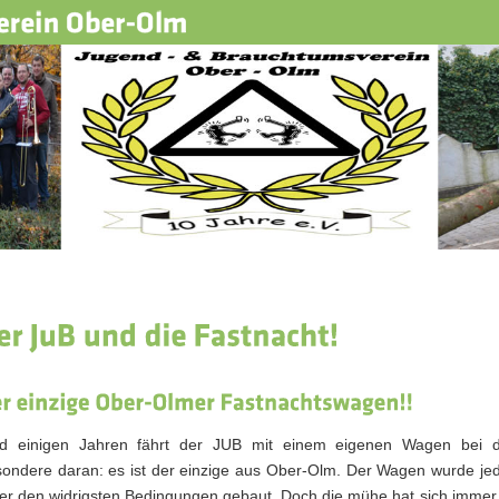
id einigen Jahren fährt der JUB mit einem eigenen Wagen bei d
ondere daran: es ist der einzige aus Ober-Olm. Der Wagen wurde jed
er den widrigsten Bedingungen gebaut. Doch die mühe hat sich immer g