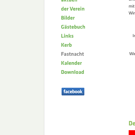
mi
Win
I
Wi