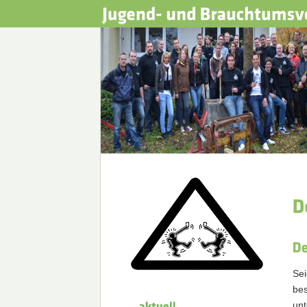
Se
bes
unt